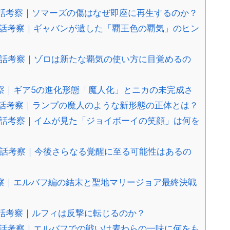
新話考察｜ソマーズの傷はなぜ即座に再生するのか？
新話考察｜ギャバンが遺した「覇王色の覇気」のヒン
新話考察｜ゾロは新たな覇気の使い方に目覚めるの
考察｜ギア5の進化形態「魔人化」とニカの未完成さ
新話考察｜ランプの魔人のような新形態の正体とは？
新話考察｜イムが見た「ジョイボーイの笑顔」は何を
新話考察｜今後さらなる覚醒に至る可能性はあるの
考察｜エルバフ編の結末と聖地マリージョア最終決戦
新話考察｜ルフィは反撃に転じるのか？
新話考察｜エルバフでの戦いは麦わらの一味に何をも